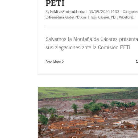
PETI
By
NoMinasPeninsulaIberica
|
03/09/2020 14:33
|
Categories
Extremadura
,
Global
,
Noticias
|
Tags:
Cáceres
,
PETI
,
Valdeflorez
Salvemos la Montaña de Cáceres presenta
sus alegaciones ante la Comisión PETI.
Read More
dólares a BHP
sa de Bento
La Colonia agrícola de Cañamero 