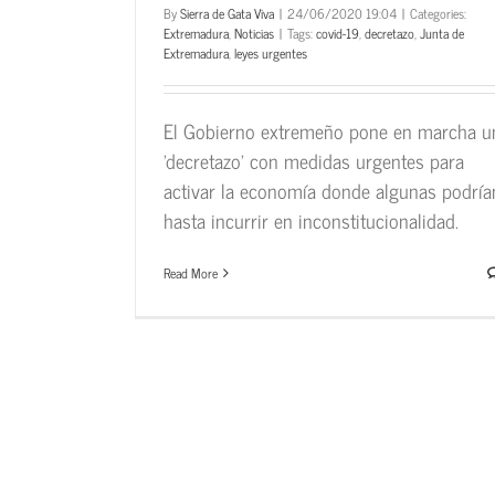
By
Sierra de Gata Viva
|
24/06/2020 19:04
|
Categories:
Extremadura
,
Noticias
|
Tags:
covid-19
,
decretazo
,
Junta de
Extremadura
,
leyes urgentes
El Gobierno extremeño pone en marcha u
'decretazo' con medidas urgentes para
activar la economía donde algunas podría
hasta incurrir en inconstitucionalidad.
Read More