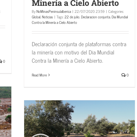
Minería a Cielo Abierto
:
By
NoMinasPeninsulaIberica
|
22/07/2020 23:59
|
Categories:
Global
,
Noticias
|
Tags:
22 de julio
,
Declaracion conjunta
,
Dia Mundial
Contra la Minería a Cielo Abierto
Declaración conjunta de plataformas contra
la minería con motivo del Dia Mundial
Contra la Minería a Cielo Abierto.
0
Read More
0
como