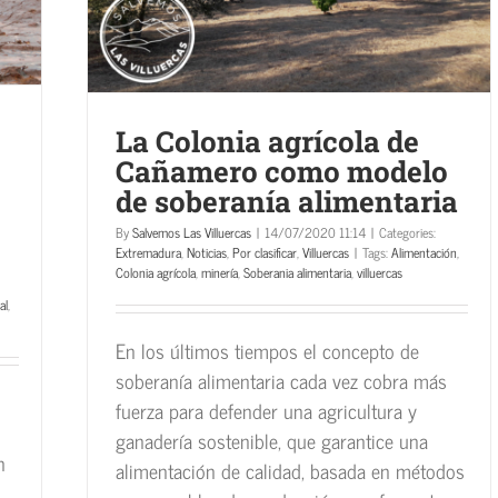
a
s
La Colonia agrícola de
Cañamero como modelo
de soberanía alimentaria
By
Salvemos Las Villuercas
|
14/07/2020 11:14
|
Categories:
Extremadura
,
Noticias
,
Por clasificar
,
Villuercas
|
Tags:
Alimentación
,
Colonia agrícola
,
minería
,
Soberania alimentaria
,
villuercas
al
,
En los últimos tiempos el concepto de
soberanía alimentaria cada vez cobra más
fuerza para defender una agricultura y
ganadería sostenible, que garantice una
n
alimentación de calidad, basada en métodos