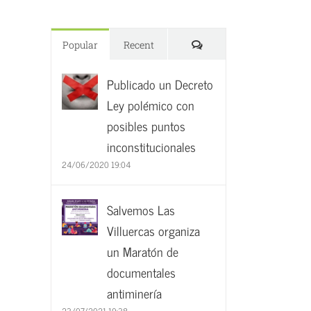
Comments
Popular
Recent
Publicado un Decreto
Ley polémico con
posibles puntos
inconstitucionales
24/06/2020 19:04
Salvemos Las
Villuercas organiza
un Maratón de
documentales
antiminería
23/07/2021 19:38