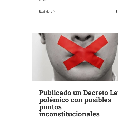
Read More
lémico con
ucionales
Publicado un Decreto L
MEDIO AMBIENTE Y BIODIVERSIDA
polémico con posibles
MINERÍA
puntos
Noticias
inconstitucionales