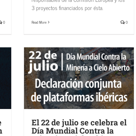
3 proyectos financiados por ésta.
0
Read More
0
l Contra
e
El 22 de julio se celebra el
n
Día Mundial Contra la