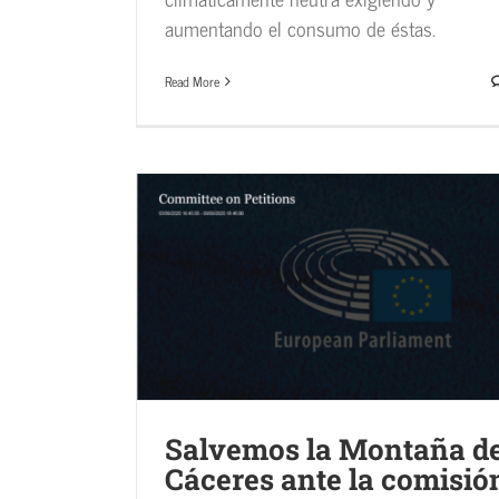
aumentando el consumo de éstas.
Read More
res ante la
El 22 de julio se celebra el Día Mundia
la Minería a Cielo Abierto
as
Global
Noticias
Salvemos la Montaña d
Cáceres ante la comisió