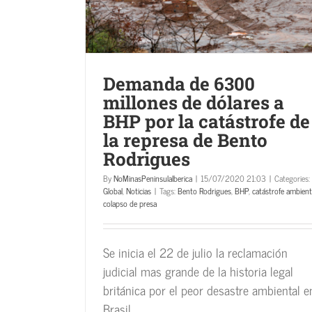
modelo de soberanía alimentari
Extremadura
Noticias
Por clasificar
Villuerca
Demanda de 6300
millones de dólares a
BHP por la catástrofe de
la represa de Bento
Rodrigues
By
NoMinasPeninsulaIberica
|
15/07/2020 21:03
|
Categories:
Global
,
Noticias
|
Tags:
Bento Rodrigues
,
BHP
,
catástrofe ambient
colapso de presa
Se inicia el 22 de julio la reclamación
judicial mas grande de la historia legal
británica por el peor desastre ambiental e
Brasil.