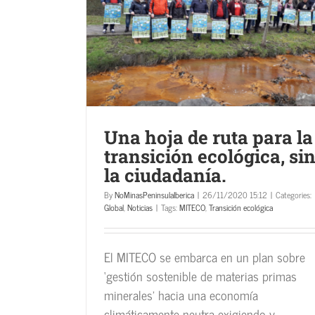
ión ecológica,
Movimientos anti-minas de la pení
denunciamos espionaje.
Global
Noticias
Una hoja de ruta para la
transición ecológica, si
la ciudadanía.
By
NoMinasPeninsulaIberica
|
26/11/2020 15:12
|
Categories:
Global
,
Noticias
|
Tags:
MITECO
,
Transición ecológica
El MITECO se embarca en un plan sobre
‘gestión sostenible de materias primas
minerales’ hacia una economía
climáticamente neutra exigiendo y