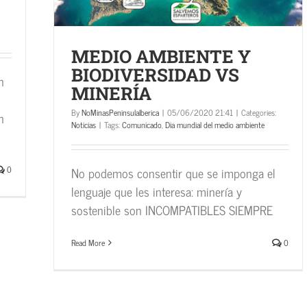
MEDIO AMBIENTE Y
BIODIVERSIDAD VS
n
MINERÍA
By
NoMinasPeninsulaIberica
|
05/06/2020 21:41
|
Categories:
n
Noticias
|
Tags:
Comunicado
,
Dia mundial del medio ambiente
0
No podemos consentir que se imponga el
lenguaje que les interesa: minería y
sostenible son INCOMPATIBLES SIEMPRE
Read More
0