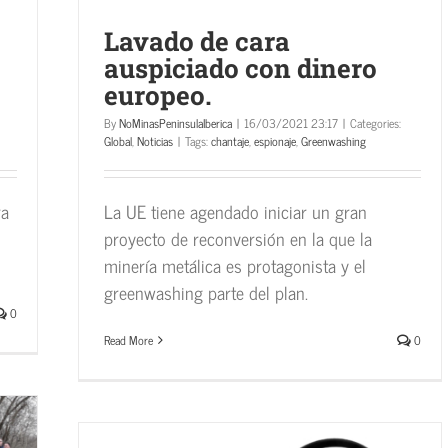
Lavado de cara
auspiciado con dinero
europeo.
By
NoMinasPeninsulaIberica
|
16/03/2021 23:17
|
Categories:
Global
,
Noticias
|
Tags:
chantaje
,
espionaje
,
Greenwashing
ra
La UE tiene agendado iniciar un gran
proyecto de reconversión en la que la
minería metálica es protagonista y el
greenwashing parte del plan.
0
Read More
0