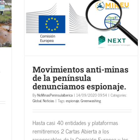
nsula
n
Movimientos anti-minas
de la península
denunciamos espionaje.
By
NoMinasPeninsulaIberica
|
14/09/2020 09:54
|
Categories:
Global
,
Noticias
|
Tags:
espionaje
,
Greenwashing
Hasta casi 40 entidades y plataformas
remitiremos 2 Cartas Abierta a los
responsables de la Comisión Europea y los