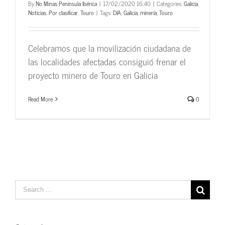
By
No Minas Peninsula Ibérica
|
17/02/2020 16:40
|
Categories:
Galicia
,
Noticias
,
Por clasificar
,
Touro
|
Tags:
DIA
,
Galicia
,
minería
,
Touro
Celebramos que la movilización ciudadana de
las localidades afectadas consiguió frenar el
proyecto minero de Touro en Galicia
Read More
0
Search
for: