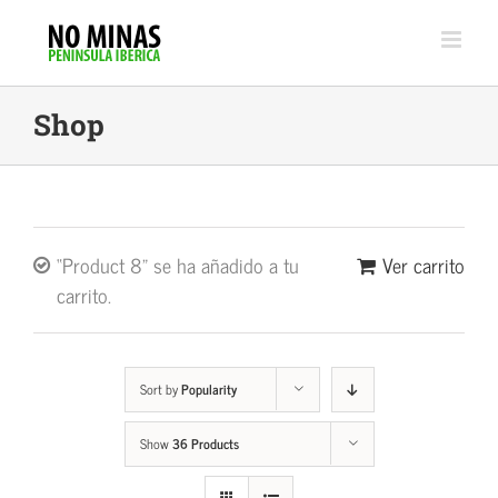
Skip
to
content
Shop
“Product 8” se ha añadido a tu
Ver carrito
carrito.
Sort by
Popularity
Show
36 Products