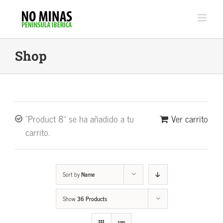
Skip
to
content
Shop
“Product 8” se ha añadido a tu
Ver carrito
carrito.
Sort by
Name
Show
36 Products